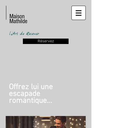
Maison
Mathilde
l 'Art de Recevoir
Réservez
Offrez lui une
escapade
romantique...